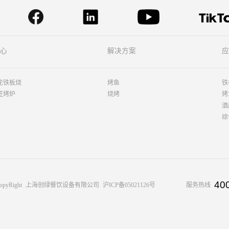
心
解决方案
应
轮铁板烧
烤鱼
铁
匠烤炉
烧烤
烤
酒
综
40
opyRight
上海创绿餐饮设备有限公司
沪ICP备05021126号
服务热线